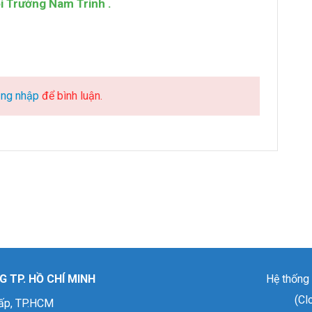
i Trường Nam Trinh .
ng nhập
để bình luận.
 TP. HỒ CHÍ MINH
Hệ thống 
(Cl
ấp, TP.HCM