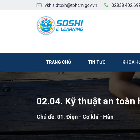
vkh.sldtbxh@tphcm.gov.vn
02838 402 69
TRANG CHỦ
TIN TỨC
KHÓA H
02.04. Kỹ thuật an toàn
Chủ đề: 01. Điện - Cơ khí - Hàn