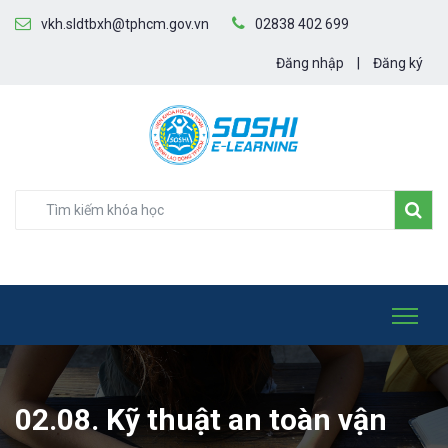
vkh.sldtbxh@tphcm.gov.vn
02838 402 699
Đăng nhập
|
Đăng ký
02.08. Kỹ thuật an toàn vận