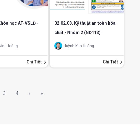
Khóa học AT-VSLĐ -
02.02.03. Kỹ thuật an toàn hóa
chất - Nhóm 2 (NĐ113)
Kim Hoàng
Huỳnh Kim Hoàng
Chi Tiết
Chi Tiết
3
4
›
»