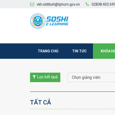
vkh.sldtbxh@tphcm.gov.vn
02838 402 69
TRANG CHỦ
TIN TỨC
KHÓA H
Lọc kết quả
TẤT CẢ