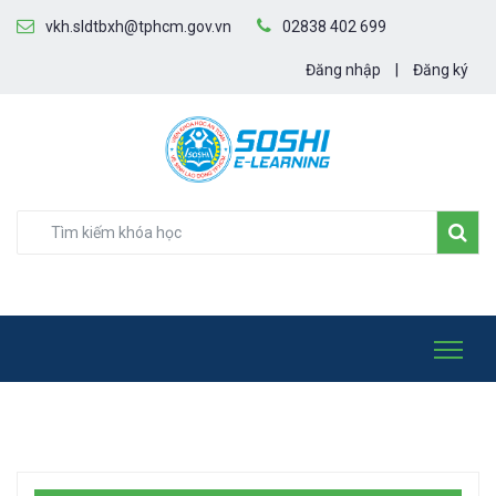
vkh.sldtbxh@tphcm.gov.vn
02838 402 699
Đăng nhập
|
Đăng ký